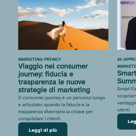
-
-
MARKETING
PRIVACY
AI
APPR
Viaggio nel consumer
MARKET
Smart 
journey: fiducia e
Summ
trasparenza le nuove
strategie di marketing
Smart Fl
scopriam
Il consumer journey è un percorso lungo
vantaggi
e articolato: quando la fiducia e la
utenti
trasparenza diventano la chiave per
conquistare i clienti.
Leg
Leggi di più