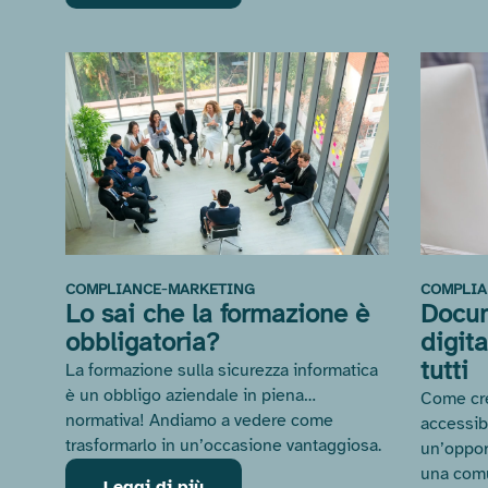
-
COMPLIANCE
MARKETING
COMPLIA
Lo sai che la formazione è
Docum
obbligatoria?
digit
tutti
La formazione sulla sicurezza informatica
è un obbligo aziendale in piena…
Come cre
normativa! Andiamo a vedere come
accessib
trasformarlo in un’occasione vantaggiosa.
un’oppor
una comu
Leggi di più