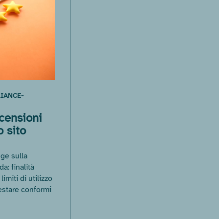
-
IANCE
censioni
o sito
ge sulla
a: finalità
limiti di utilizzo
 restare conformi