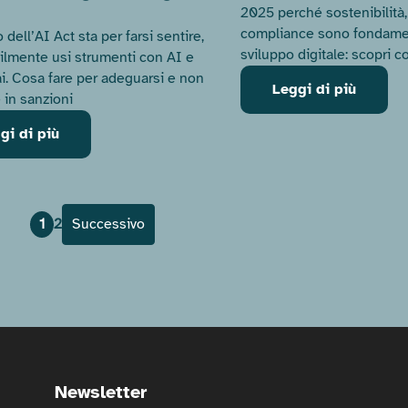
2025 perché sostenibilità, 
compliance sono fondamen
 dell’AI Act sta per farsi sentire,
sviluppo digitale: scopri c
ilmente usi strumenti con AI e
ai. Cosa fare per adeguarsi e non
Leggi di più
 in sanzioni
gi di più
Paginazione
Page
Page
1
2
Successivo
degli
articoli
Newsletter