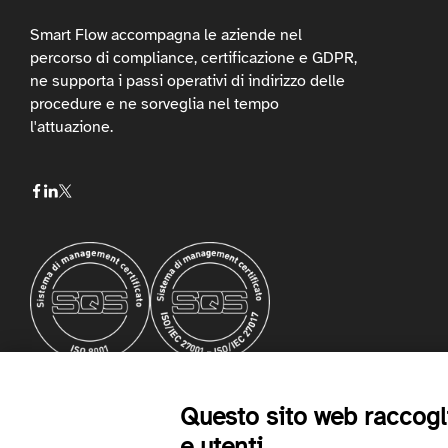
Smart Flow accompagna le aziende nel
percorso di compliance, certificazione e GDPR,
ne supporta i passi operativi di indirizzo delle
procedure e ne sorveglia nel tempo
l'attuazione.
No Result
Website Carbon
Questo sito web raccoglie
e utenti