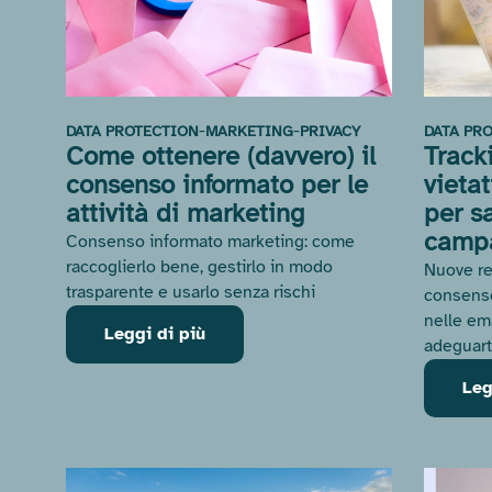
-
-
DATA PROTECTION
MARKETING
PRIVACY
DATA PR
Come ottenere (davvero) il
Track
consenso informato per le
vieta
attività di marketing
per sa
camp
Consenso informato marketing: come
raccoglierlo bene, gestirlo in modo
Nuove re
trasparente e usarlo senza rischi
consenso
nelle em
Leggi di più
adeguart
Leg