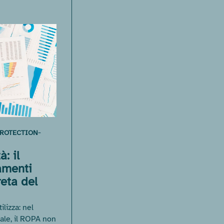
-
PROTECTION
à: il
tamenti
eta del
lizza: nel
ale, il ROPA non