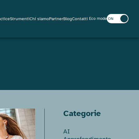
actice
Strumenti
Chi siamo
Partner
Blog
Contatti
Eco mode
ON
OFF
Categorie
AI