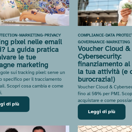
-
-
-
OTECTION
MARKETING
PRIVACY
COMPLIANCE
DATA PROTEC
ing pixel nelle email
-
GOVERNANCE
MARKETING
Voucher Cloud &
ti? La guida pratica
Cybersecurity:
lvare le tue
finanziamento a
agne marketing
la tua attività (e
gole sui tracking pixel: serve un
burocrazia!)
 specifico per il tracciamento
ail. Scopri cosa cambia e come
Voucher Cloud & Cybersecu
i.
fino al 50% per PMI. Scop
acquistare e come possiam
gi di più
Leggi di più