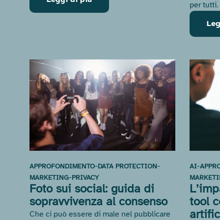
per tutti.
Leg
-
-
-
APPROFONDIMENTO
DATA PROTECTION
AI
APPR
-
MARKETING
PRIVACY
MARKET
Foto sui social: guida di
L’impa
sopravvivenza al consenso
tool c
artifi
Che ci può essere di male nel pubblicare