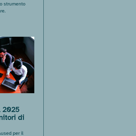
no strumento
re.
l 2025
itori di
Aused per il