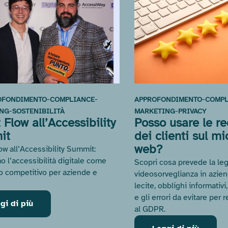
-
-
-
OFONDIMENTO
COMPLIANCE
APPROFONDIMENTO
COMPL
-
-
ING
SOSTENIBILITÀ
MARKETING
PRIVACY
Flow all’Accessibility
Posso usare le re
it
dei clienti sul mi
web?
ow all’Accessibility Summit:
o l’accessibilità digitale come
Scopri cosa prevede la leg
o competitivo per aziende e
videosorveglianza in aziend
lecite, obblighi informativi, 
e gli errori da evitare per
gi di più
al GDPR.