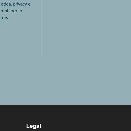
etica, privacy e
tali per lo
ome.
Legal