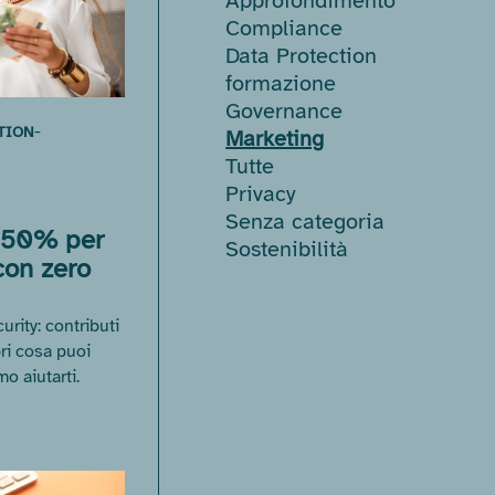
Approfondimento
Compliance
Data Protection
formazione
Governance
-
TION
Marketing
Tutte
Privacy
Senza categoria
l 50% per
Sostenibilità
 con zero
rity: contributi
ri cosa puoi
o aiutarti.