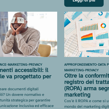
Leggi di più
-
-
-
NCE
MARKETING
PRIVACY
APPROFONDIMENTO
DATA 
enti accessibili: il
-
MARKETING
PRIVACY
Oltre la conformit
ale va progettato per
registro dei trat
(ROPA) arma segr
are documenti digitali
marketing
ili? Un dovere normativo e
tunità strategica per garantire
Cos’è il ROPA e come si uti
nicazione inclusiva ed efficace
mondo del marketing digit