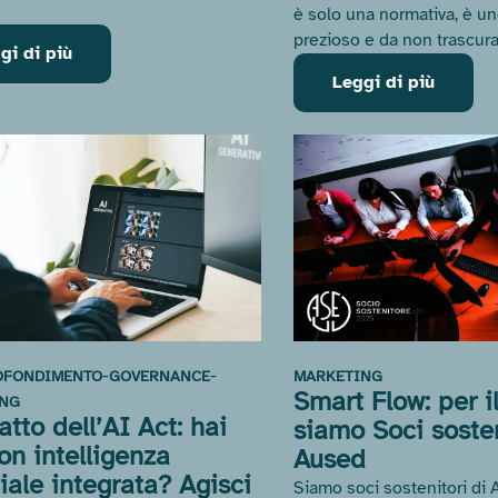
è solo una normativa, è u
prezioso e da non trascura
gi di più
Leggi di più
-
-
OFONDIMENTO
GOVERNANCE
MARKETING
Smart Flow: per i
ING
tto dell’AI Act: hai
siamo Soci sosten
on intelligenza
Aused
ciale integrata? Agisci
Siamo soci sostenitori di 