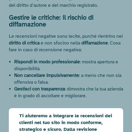
del diritto d’autore e del marchio registrato.
Gestire le critiche: il rischio di
diffamazione
Le recensioni negative sono lecite, purché rientrino nel
diritto di critica
e non sfocino nella
diffamazione
. Cosa
fare in caso di recensione negativa:
Rispondi in modo professionale
: mostra apertura e
disponibilità.
Non cancellare impulsivamente
: a meno che non sia
offensiva o falsa.
Gestisci con trasparenza
: dimostra che la tua azienda
è in grado di ascoltare e migliorare.
Ti aiuteremo a integrare le recensioni dei
clienti nel tuo sito in modo conforme,
strategico e sicuro. Dalla revisione