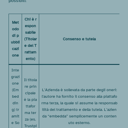
possibili:
Chi è r
Met
espon
odo
sabile
di p
(Titolar
Consenso e tutela
ubbli
e del T
cazi
rattam
one
ento)
Inte
grazi
Il titola
one
re prin
(Em
L’Azienda è sollevata da parte degli oneri:
cipale
bed
l’autore ha fornito il consenso alla piattafo
è la pia
din
rma terza, la quale si assume la responsab
ttafor
g) tr
ilità del trattamento e della tutela. L’azien
ma ter
amit
da “embedda” semplicemente un conten
za (es.
e So
uto esterno.
Trustpi