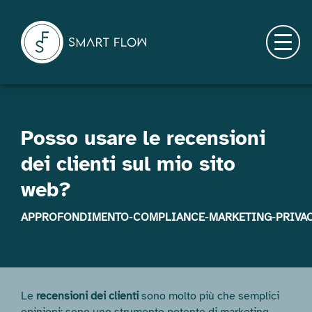
Skip
to
content
Menu
Posso usare le recensioni
dei clienti sul mio sito
web?
APPROFONDIMENTO
-
COMPLIANCE
-
MARKETING
-
PRIVA
Le
recensioni dei clienti
sono molto più che semplici