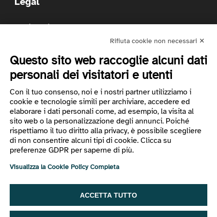
Legal
Codice etico
Privacy
Rifiuta cookie non necessari ✕
Preferenze cookie
Questo sito web raccoglie alcuni dati
Whistleblowing
Accessibilità
personali dei visitatori e utenti
Relazione di impatto
Con il tuo consenso, noi e i nostri partner utilizziamo i
Politica per la Qualità e la Sicurezza delle Informazioni
cookie e tecnologie simili per archiviare, accedere ed
e dei Servizi Cloud
elaborare i dati personali come, ad esempio, la visita al
Vademecum AI
sito web o la personalizzazione degli annunci. Poiché
rispettiamo il tuo diritto alla privacy, è possibile scegliere
di non consentire alcuni tipi di cookie. Clicca su
preferenze GDPR per saperne di più.
Visualizza la Cookie Policy Completa
ACCETTA TUTTO