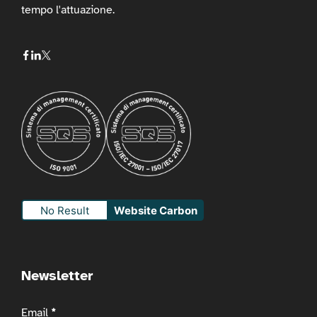
tempo l'attuazione.
No Result
Website Carbon
Newsletter
Newsletter
Email
*