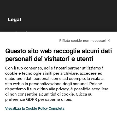
Legal
Codice etico
Privacy
Rifiuta cookie non necessari ✕
Preferenze cookie
Questo sito web raccoglie alcuni dati
Whistleblowing
Accessibilità
personali dei visitatori e utenti
Relazione di impatto
Con il tuo consenso, noi e i nostri partner utilizziamo i
Politica per la Qualità e la Sicurezza delle Informazioni
cookie e tecnologie simili per archiviare, accedere ed
e dei Servizi Cloud
elaborare i dati personali come, ad esempio, la visita al
Vademecum AI
sito web o la personalizzazione degli annunci. Poiché
rispettiamo il tuo diritto alla privacy, è possibile scegliere
di non consentire alcuni tipi di cookie. Clicca su
preferenze GDPR per saperne di più.
Visualizza la Cookie Policy Completa