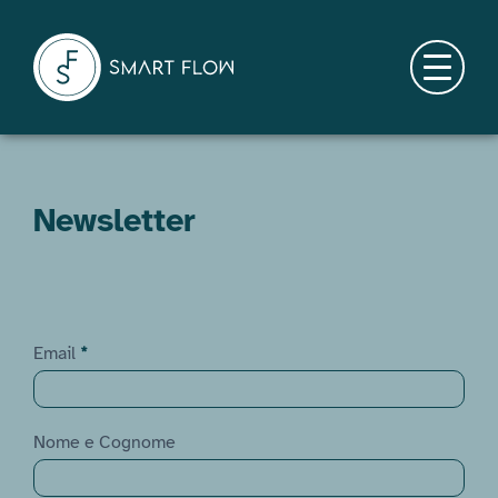
Skip
to
content
Menu
Newsletter
Newsletter
Email
*
Nome e Cognome