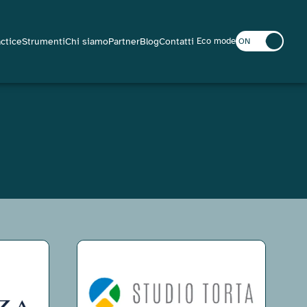
actice
Strumenti
Chi siamo
Partner
Blog
Contatti
Eco mode
ON
OFF