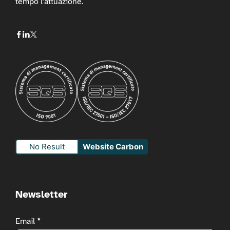
tempo l'attuazione.
No Result
Website Carbon
Newsletter
Newsletter
Email
*