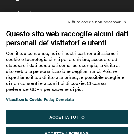
Codice etico
Privacy
Rifiuta cookie non necessari ✕
Preferenze cookie
Questo sito web raccoglie alcuni dati
Whistleblowing
Accessibilità
personali dei visitatori e utenti
Relazione di impatto
Con il tuo consenso, noi e i nostri partner utilizziamo i
Politica per la Qualità e la Sicurezza delle Informazioni
cookie e tecnologie simili per archiviare, accedere ed
e dei Servizi Cloud
elaborare i dati personali come, ad esempio, la visita al
Vademecum AI
sito web o la personalizzazione degli annunci. Poiché
rispettiamo il tuo diritto alla privacy, è possibile scegliere
di non consentire alcuni tipi di cookie. Clicca su
preferenze GDPR per saperne di più.
Visualizza la Cookie Policy Completa
ACCETTA TUTTO
ACCETTA NECESSARI